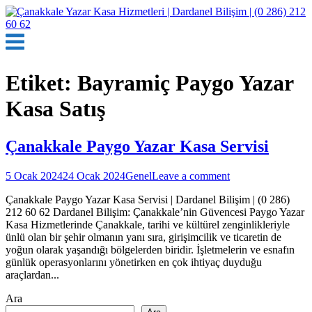
Skip
to
content
Menu
Etiket:
Bayramiç Paygo Yazar
Kasa Satış
Çanakkale Paygo Yazar Kasa Servisi
5 Ocak 2024
24 Ocak 2024
Genel
Leave a comment
Çanakkale Paygo Yazar Kasa Servisi | Dardanel Bilişim | (0 286)
212 60 62 Dardanel Bilişim: Çanakkale’nin Güvencesi Paygo Yazar
Kasa Hizmetlerinde Çanakkale, tarihi ve kültürel zenginlikleriyle
ünlü olan bir şehir olmanın yanı sıra, girişimcilik ve ticaretin de
yoğun olarak yaşandığı bölgelerden biridir. İşletmelerin ve esnafın
günlük operasyonlarını yönetirken en çok ihtiyaç duyduğu
araçlardan...
Ara