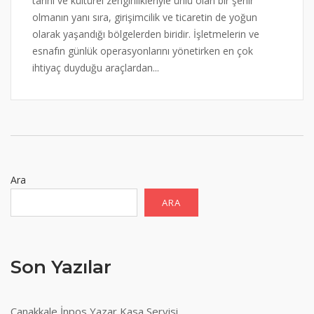
tarihi ve kültürel zenginlikleriyle ünlü olan bir şehir
olmanın yanı sıra, girişimcilik ve ticaretin de yoğun
olarak yaşandığı bölgelerden biridir. İşletmelerin ve
esnafın günlük operasyonlarını yönetirken en çok
ihtiyaç duyduğu araçlardan...
Ara
ARA
Son Yazılar
Çanakkale İnpos Yazar Kasa Servisi