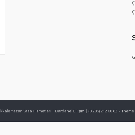
Ç
Ç
G
kale Yazar Kasa Hizmetleri | Dardanel Bilişim | (0 286) 212 60 62
Theme