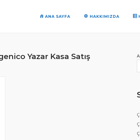
ANA SAYFA
HAKKIMIZDA
genico Yazar Kasa Satış
A
Ç
Ç
Ç