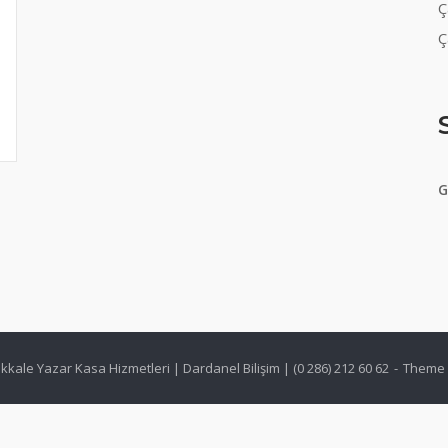
Ç
Ç
G
kale Yazar Kasa Hizmetleri | Dardanel Bilişim | (0 286) 212 60 62
Theme