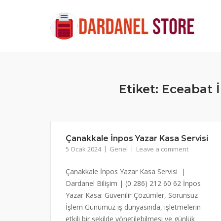
Skip
to
content
Etiket:
Eceabat İ
Çanakkale İnpos Yazar Kasa Servisi
5 Ocak 2024
Genel
Leave a comment
Çanakkale İnpos Yazar Kasa Servisi |
Dardanel Bilişim | (0 286) 212 60 62 İnpos
Yazar Kasa: Güvenilir Çözümler, Sorunsuz
İşlem Günümüz iş dünyasında, işletmelerin
etkili bir şekilde yönetilebilmesi ve günlük