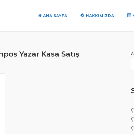
ANA SAYFA
HAKKIMIZDA
npos Yazar Kasa Satış
A
Ç
Ç
Ç