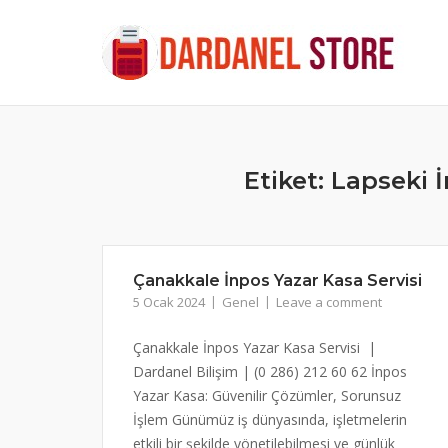
Skip
to
content
Etiket:
Lapseki İ
Çanakkale İnpos Yazar Kasa Servisi
5 Ocak 2024
Genel
Leave a comment
Çanakkale İnpos Yazar Kasa Servisi |
Dardanel Bilişim | (0 286) 212 60 62 İnpos
Yazar Kasa: Güvenilir Çözümler, Sorunsuz
İşlem Günümüz iş dünyasında, işletmelerin
etkili bir şekilde yönetilebilmesi ve günlük