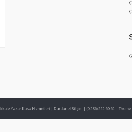
Ç
Ç
G
kale Yazar Kasa Hizmetleri | Dardanel Bilişim | (0 286) 212 60 62
Theme