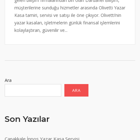
gelen bilişim firmalarından biri olan Dardanel Bilişim,
müşterilerine sunduğu hizmetler arasında Olivetti Yazar
Kasa tamiri, servisi ve satışı ile öne çıkıyor. Olivetti’nin
yazar kasaları, işletmelerin günlük finansal işlemlerini
kolaylaştıran, güvenilir ve...
Ara
ARA
Son Yazılar
Çanakkale İnpos Yazar Kasa Servisi