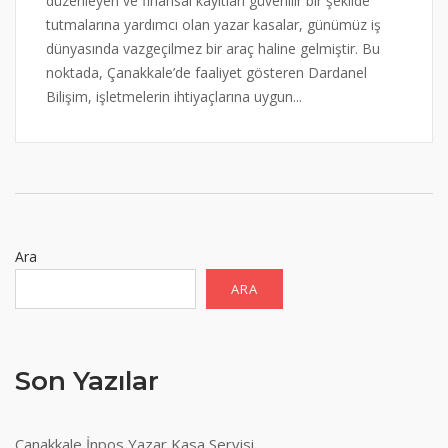
düzenleyen ve finansal kayıtları güvenilir bir şekilde
tutmalarına yardımcı olan yazar kasalar, günümüz iş
dünyasında vazgeçilmez bir araç haline gelmiştir. Bu
noktada, Çanakkale’de faaliyet gösteren Dardanel
Bilişim, işletmelerin ihtiyaçlarına uygun...
Ara
ARA
Son Yazılar
Çanakkale İnpos Yazar Kasa Servisi